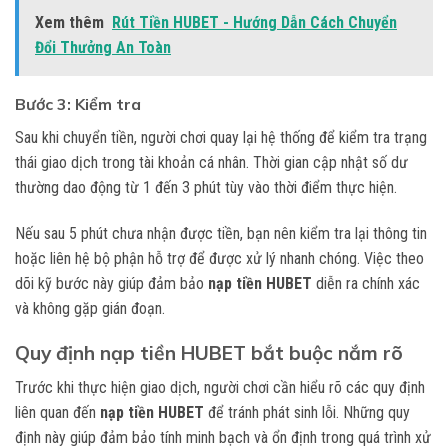
Xem thêm
Rút Tiền HUBET - Hướng Dẫn Cách Chuyển
Đổi Thưởng An Toàn
Bước 3: Kiểm tra
Sau khi chuyển tiền, người chơi quay lại hệ thống để kiểm tra trạng
thái giao dịch trong tài khoản cá nhân. Thời gian cập nhật số dư
thường dao động từ 1 đến 3 phút tùy vào thời điểm thực hiện.
Nếu sau 5 phút chưa nhận được tiền, bạn nên kiểm tra lại thông tin
hoặc liên hệ bộ phận hỗ trợ để được xử lý nhanh chóng. Việc theo
dõi kỹ bước này giúp đảm bảo
nạp tiền HUBET
diễn ra chính xác
và không gặp gián đoạn.
Quy định nạp tiền HUBET bắt buộc nắm rõ
Trước khi thực hiện giao dịch, người chơi cần hiểu rõ các quy định
liên quan đến
nạp tiền HUBET
để tránh phát sinh lỗi. Những quy
định này giúp đảm bảo tính minh bạch và ổn định trong quá trình xử