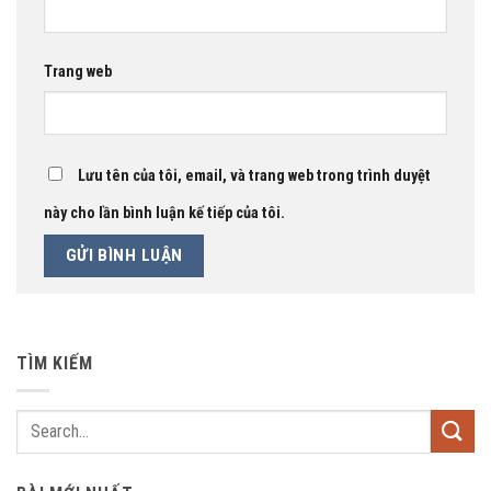
Trang web
Lưu tên của tôi, email, và trang web trong trình duyệt
này cho lần bình luận kế tiếp của tôi.
TÌM KIẾM