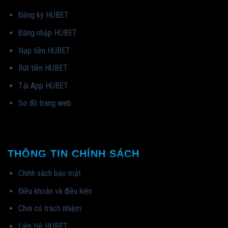
Đăng ký HUBET
Đăng nhập HUBET
Nạp tiền HUBET
Rút tiền HUBET
Tải App HUBET
Sơ đồ trang web
THÔNG TIN CHÍNH SÁCH
Chính sách bảo mật
Điều khoản và điều kiện
Chơi có trách nhiệm
Liên Hệ HUBET