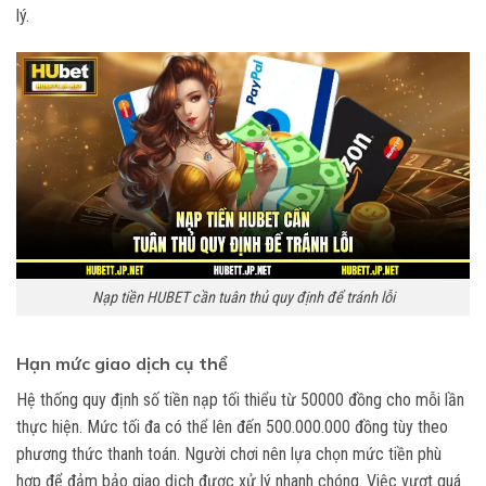
lý.
Nạp tiền HUBET cần tuân thủ quy định để tránh lỗi
Hạn mức giao dịch cụ thể
Hệ thống quy định số tiền nạp tối thiểu từ 50000 đồng cho mỗi lần
thực hiện. Mức tối đa có thể lên đến 500.000.000 đồng tùy theo
phương thức thanh toán. Người chơi nên lựa chọn mức tiền phù
hợp để đảm bảo giao dịch được xử lý nhanh chóng. Việc vượt quá