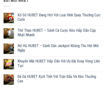
BÀI MỚI NHẤT
Xổ Số HUBET Đang Hot Với Loại Hình Quay Thưởng Cực
Cuốn
Không
có
Thể Thao HUBET – Sảnh Cá Cược Kèo Hấp Dẫn Cập
bình
luận
Nhật Nhanh
ở
Xổ
Không
Số
có
Nổ Hũ HUBET – Sảnh Săn Jackpot Khủng Thu Hút Mỗi
HUBET
bình
Đang
luận
Ngày
Hot
ở
Với
Thể
Không
Loại
Thao
có
Khuyến Mãi HUBET Hấp Dẫn Với Ưu Đãi Xoay Vòng Liên
Hình
HUBET
bình
Quay
–
luận
Tục
Thưởng
Sảnh
ở
Cực
Cá
Nổ
Không
Cuốn
Cược
Hũ
có
Đá Gà HUBET Kịch Tính Với Trận Đấu Và Kèo Thưởng
Kèo
HUBET
bình
Hấp
–
luận
Cao
Dẫn
Sảnh
ở
Cập
Săn
Khuyến
Không
Nhật
Jackpot
Mãi
có
Nhanh
Khủng
HUBET
bình
Thu
Hấp
luận
Hút
Dẫn
ở
Mỗi
Với
Đá
Ngày
Ưu
Gà