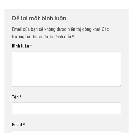
Để lại một bình luận
Email của bạn sẽ không được hiển thị công khai.
Các
trường bắt buộc được đánh dấu
*
Bình luận
*
Tên
*
Email
*