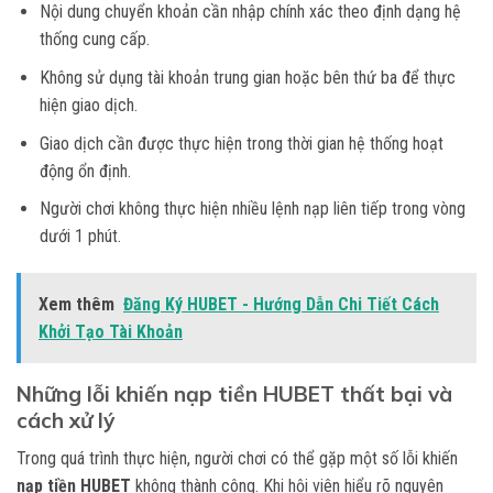
Nội dung chuyển khoản cần nhập chính xác theo định dạng hệ
thống cung cấp.
Không sử dụng tài khoản trung gian hoặc bên thứ ba để thực
hiện giao dịch.
Giao dịch cần được thực hiện trong thời gian hệ thống hoạt
động ổn định.
Người chơi không thực hiện nhiều lệnh nạp liên tiếp trong vòng
dưới 1 phút.
Xem thêm
Đăng Ký HUBET - Hướng Dẫn Chi Tiết Cách
Khởi Tạo Tài Khoản
Những lỗi khiến nạp tiền HUBET thất bại và
cách xử lý
Trong quá trình thực hiện, người chơi có thể gặp một số lỗi khiến
nạp tiền HUBET
không thành công. Khi hội viên hiểu rõ nguyên